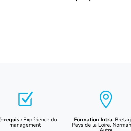
Z

é-requis :
Expérience du
Formation Intra.
Bretag
management
Pays de la Loire, Norman
Autre