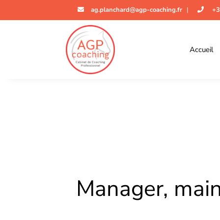
ag.planchard@agp-coaching.fr
|
+3
Accueil
Manager, maint