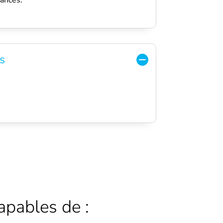
mances.
es
capables de :