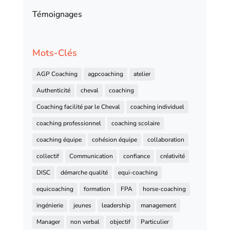
Témoignages
Mots-Clés
AGP Coaching
agpcoaching
atelier
Authenticité
cheval
coaching
Coaching facilité par le Cheval
coaching individuel
coaching professionnel
coaching scolaire
coaching équipe
cohésion équipe
collaboration
collectif
Communication
confiance
créativité
DISC
démarche qualité
equi-coaching
equicoaching
formation
FPA
horse-coaching
ingénierie
jeunes
leadership
management
Manager
non verbal
objectif
Particulier