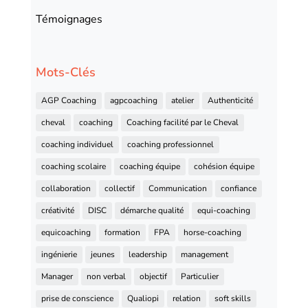
Témoignages
Mots-Clés
AGP Coaching
agpcoaching
atelier
Authenticité
cheval
coaching
Coaching facilité par le Cheval
coaching individuel
coaching professionnel
coaching scolaire
coaching équipe
cohésion équipe
collaboration
collectif
Communication
confiance
créativité
DISC
démarche qualité
equi-coaching
equicoaching
formation
FPA
horse-coaching
ingénierie
jeunes
leadership
management
Manager
non verbal
objectif
Particulier
prise de conscience
Qualiopi
relation
soft skills