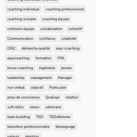
coaching individuel
coaching professionnel
coaching scolaire
coaching équipe
cohésion équipe
collaboration
collectif
Communication
confiance
créativité
DISC
démarche qualité
equi-coaching
equicoaching
formation
FPA
horse-coaching
ingénierie
jeunes
leadership
management
Manager
non verbal
objectif
Particulier
prise de conscience
Qualiopi
relation
soft skills
stress
séminaire
team building
TED
TEDxRennes
transition professionnelle
témoignage
valeurs
émotion