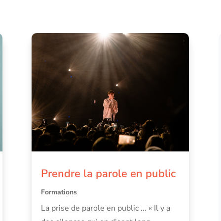
Prendre la parole en public
Formations
La prise de parole en public ... « Il y a