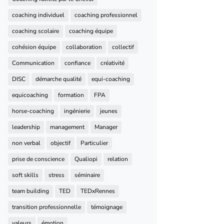
coaching individuel
coaching professionnel
coaching scolaire
coaching équipe
cohésion équipe
collaboration
collectif
Communication
confiance
créativité
DISC
démarche qualité
equi-coaching
equicoaching
formation
FPA
horse-coaching
ingénierie
jeunes
leadership
management
Manager
non verbal
objectif
Particulier
prise de conscience
Qualiopi
relation
soft skills
stress
séminaire
team building
TED
TEDxRennes
transition professionnelle
témoignage
valeurs
émotion