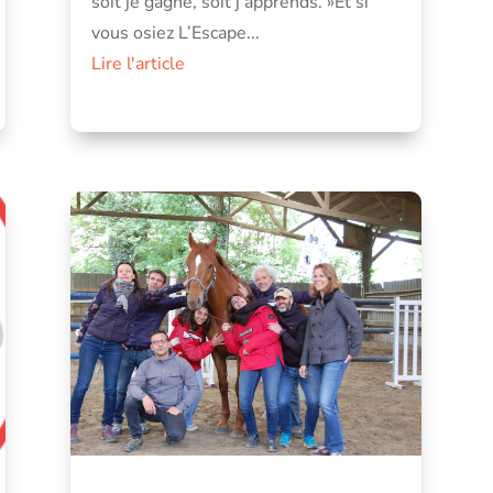
soit je gagne, soit j’apprends. »Et si
vous osiez L’Escape...
Lire l'article