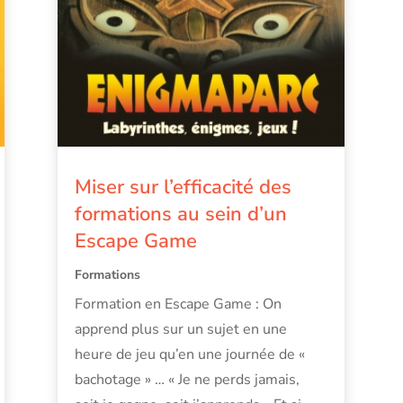
Miser sur l’efficacité des
formations au sein d’un
Escape Game
Formations
Formation en Escape Game : On
apprend plus sur un sujet en une
heure de jeu qu’en une journée de «
bachotage » … « Je ne perds jamais,