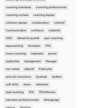
coaching individuel
coaching professionnel
coaching scolaire
coaching équipe
cohésion équipe
collaboration
collectif
Communication
confiance
créativité
DISC
démarche qualité
equi-coaching
equicoaching
formation
FPA
horse-coaching
ingénierie
jeunes
leadership
management
Manager
non verbal
objectif
Particulier
prise de conscience
Qualiopi
relation
soft skills
stress
séminaire
team building
TED
TEDxRennes
transition professionnelle
témoignage
valeurs
émotion