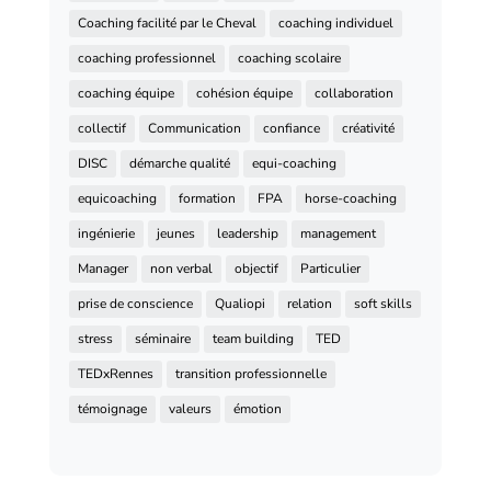
Coaching facilité par le Cheval
coaching individuel
coaching professionnel
coaching scolaire
coaching équipe
cohésion équipe
collaboration
collectif
Communication
confiance
créativité
DISC
démarche qualité
equi-coaching
equicoaching
formation
FPA
horse-coaching
ingénierie
jeunes
leadership
management
Manager
non verbal
objectif
Particulier
prise de conscience
Qualiopi
relation
soft skills
stress
séminaire
team building
TED
TEDxRennes
transition professionnelle
témoignage
valeurs
émotion