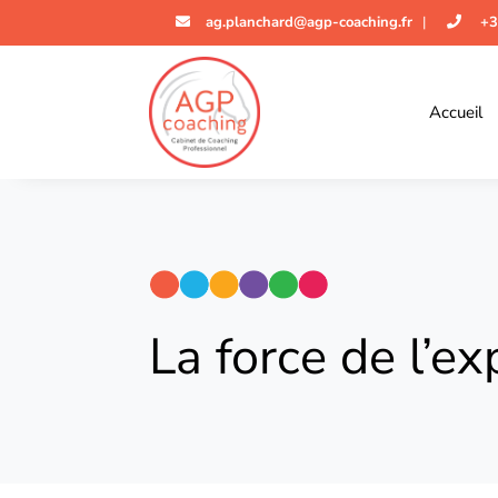
ag.planchard@agp-coaching.fr
|
+3
Accueil
La force de l’e