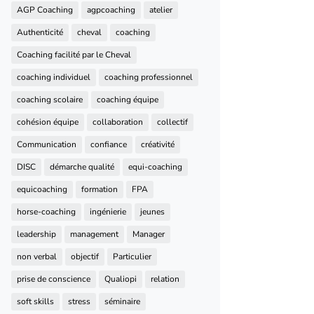
AGP Coaching
agpcoaching
atelier
Authenticité
cheval
coaching
Coaching facilité par le Cheval
coaching individuel
coaching professionnel
coaching scolaire
coaching équipe
cohésion équipe
collaboration
collectif
Communication
confiance
créativité
DISC
démarche qualité
equi-coaching
equicoaching
formation
FPA
horse-coaching
ingénierie
jeunes
leadership
management
Manager
non verbal
objectif
Particulier
prise de conscience
Qualiopi
relation
soft skills
stress
séminaire