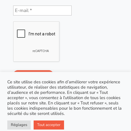
Ce site utilise des cookies afin d’améliorer votre expérience
utilisateur, de réaliser des statistiques de navigation,
d’audience et de performance. En cliquant sur « Tout
accepter », vous consentez à l'utilisation de tous les cookies
placés sur notre site. En cliquant sur « Tout refuser », seuls
les cookies indispensables pour le bon fonctionnement et la
sécurité du site seront utilisés.
© Copyright 2021 AGP Coaching |
RGPD
| Site réalisé
Réglages
Tout accepter
par
Marion Houzé