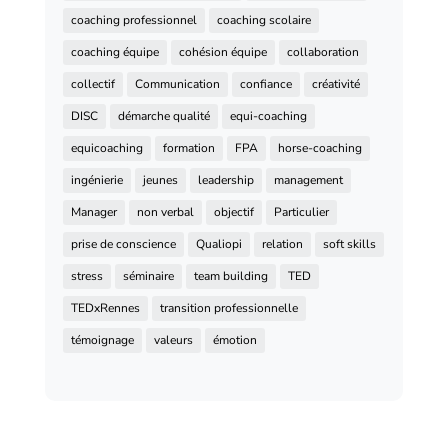
coaching professionnel
coaching scolaire
coaching équipe
cohésion équipe
collaboration
collectif
Communication
confiance
créativité
DISC
démarche qualité
equi-coaching
equicoaching
formation
FPA
horse-coaching
ingénierie
jeunes
leadership
management
Manager
non verbal
objectif
Particulier
prise de conscience
Qualiopi
relation
soft skills
stress
séminaire
team building
TED
TEDxRennes
transition professionnelle
témoignage
valeurs
émotion