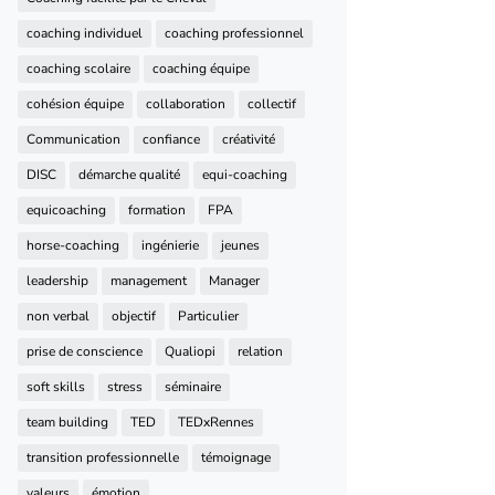
coaching individuel
coaching professionnel
coaching scolaire
coaching équipe
cohésion équipe
collaboration
collectif
Communication
confiance
créativité
DISC
démarche qualité
equi-coaching
equicoaching
formation
FPA
horse-coaching
ingénierie
jeunes
leadership
management
Manager
non verbal
objectif
Particulier
prise de conscience
Qualiopi
relation
soft skills
stress
séminaire
team building
TED
TEDxRennes
transition professionnelle
témoignage
valeurs
émotion