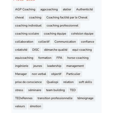
AGP Coaching
agpcoaching
atelier
Authenticité
cheval
coaching
Coaching facilité par le Cheval
coaching individuel
coaching professionnel
coaching scolaire
coaching équipe
cohésion équipe
collaboration
collectif
Communication
confiance
créativité
DISC
démarche qualité
equi-coaching
equicoaching
formation
FPA
horse-coaching
ingénierie
jeunes
leadership
management
Manager
non verbal
objectif
Particulier
prise de conscience
Qualiopi
relation
soft skills
stress
séminaire
team building
TED
TEDxRennes
transition professionnelle
témoignage
valeurs
émotion