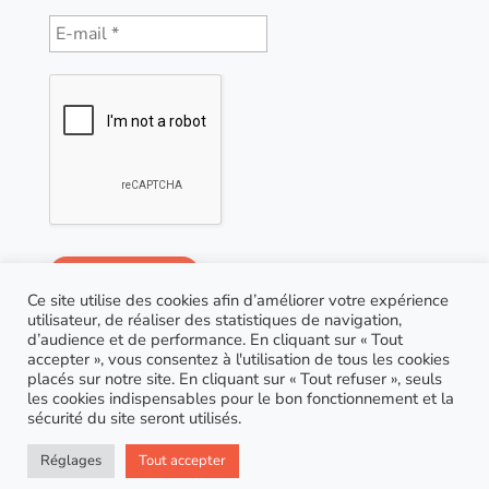
Ce site utilise des cookies afin d’améliorer votre expérience
utilisateur, de réaliser des statistiques de navigation,
d’audience et de performance. En cliquant sur « Tout
accepter », vous consentez à l'utilisation de tous les cookies
placés sur notre site. En cliquant sur « Tout refuser », seuls
les cookies indispensables pour le bon fonctionnement et la
sécurité du site seront utilisés.
© Copyright 2021 AGP Coaching |
RGPD
| Site réalisé
Réglages
Tout accepter
par
Marion Houzé