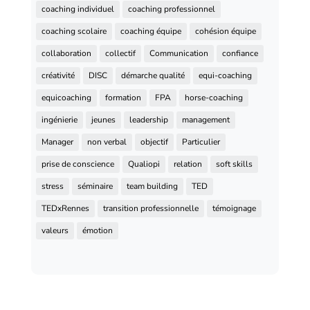
coaching individuel
coaching professionnel
coaching scolaire
coaching équipe
cohésion équipe
collaboration
collectif
Communication
confiance
créativité
DISC
démarche qualité
equi-coaching
equicoaching
formation
FPA
horse-coaching
ingénierie
jeunes
leadership
management
Manager
non verbal
objectif
Particulier
prise de conscience
Qualiopi
relation
soft skills
stress
séminaire
team building
TED
TEDxRennes
transition professionnelle
témoignage
valeurs
émotion