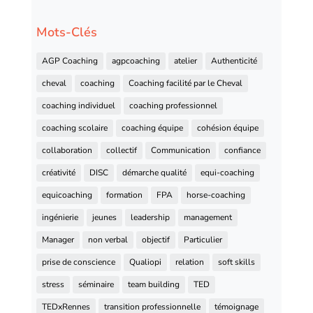
Mots-Clés
AGP Coaching
agpcoaching
atelier
Authenticité
cheval
coaching
Coaching facilité par le Cheval
coaching individuel
coaching professionnel
coaching scolaire
coaching équipe
cohésion équipe
collaboration
collectif
Communication
confiance
créativité
DISC
démarche qualité
equi-coaching
equicoaching
formation
FPA
horse-coaching
ingénierie
jeunes
leadership
management
Manager
non verbal
objectif
Particulier
prise de conscience
Qualiopi
relation
soft skills
stress
séminaire
team building
TED
TEDxRennes
transition professionnelle
témoignage