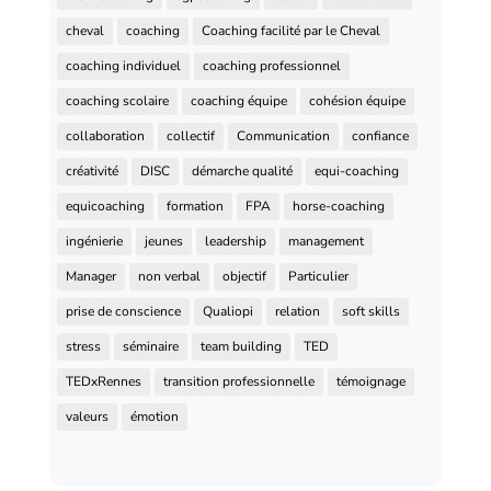
cheval
coaching
Coaching facilité par le Cheval
coaching individuel
coaching professionnel
coaching scolaire
coaching équipe
cohésion équipe
collaboration
collectif
Communication
confiance
créativité
DISC
démarche qualité
equi-coaching
equicoaching
formation
FPA
horse-coaching
ingénierie
jeunes
leadership
management
Manager
non verbal
objectif
Particulier
prise de conscience
Qualiopi
relation
soft skills
stress
séminaire
team building
TED
TEDxRennes
transition professionnelle
témoignage
valeurs
émotion