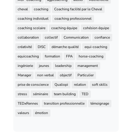
cheval
coaching
Coaching facilité par le Cheval
coaching individuel
coaching professionnel
coaching scolaire
coaching équipe
cohésion équipe
collaboration
collectif
Communication
confiance
créativité
DISC
démarche qualité
equi-coaching
equicoaching
formation
FPA
horse-coaching
ingénierie
jeunes
leadership
management
Manager
non verbal
objectif
Particulier
prise de conscience
Qualiopi
relation
soft skills
stress
séminaire
team building
TED
TEDxRennes
transition professionnelle
témoignage
valeurs
émotion