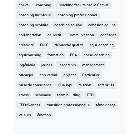
cheval
coaching
Coaching facilité par le Cheval
coaching individuel
coaching professionnel
coaching scolaire
coaching équipe
cohésion équipe
collaboration
collectif
Communication
confiance
créativité
DISC
démarche qualité
equi-coaching
equicoaching
formation
FPA
horse-coaching
ingénierie
jeunes
leadership
management
Manager
non verbal
objectif
Particulier
prise de conscience
Qualiopi
relation
soft skills
stress
séminaire
team building
TED
TEDxRennes
transition professionnelle
témoignage
valeurs
émotion