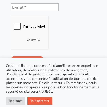
Ce site utilise des cookies afin d’améliorer votre expérience
utilisateur, de réaliser des statistiques de navigation,
d’audience et de performance. En cliquant sur « Tout
accepter », vous consentez à l'utilisation de tous les cookies
placés sur notre site. En cliquant sur « Tout refuser », seuls
les cookies indispensables pour le bon fonctionnement et la
sécurité du site seront utilisés.
© Copyright 2021 AGP Coaching |
RGPD
| Site réalisé
Réglages
Tout accepter
par
Marion Houzé