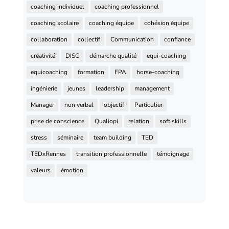
coaching individuel
coaching professionnel
coaching scolaire
coaching équipe
cohésion équipe
collaboration
collectif
Communication
confiance
créativité
DISC
démarche qualité
equi-coaching
equicoaching
formation
FPA
horse-coaching
ingénierie
jeunes
leadership
management
Manager
non verbal
objectif
Particulier
prise de conscience
Qualiopi
relation
soft skills
stress
séminaire
team building
TED
TEDxRennes
transition professionnelle
témoignage
valeurs
émotion