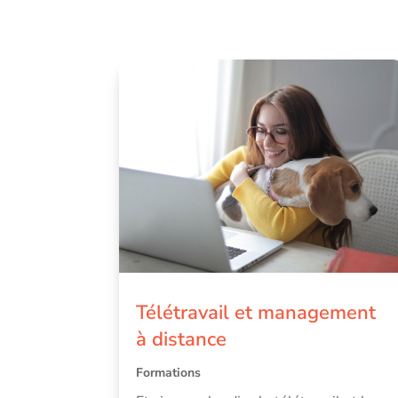
Télétravail et management
à distance
Formations