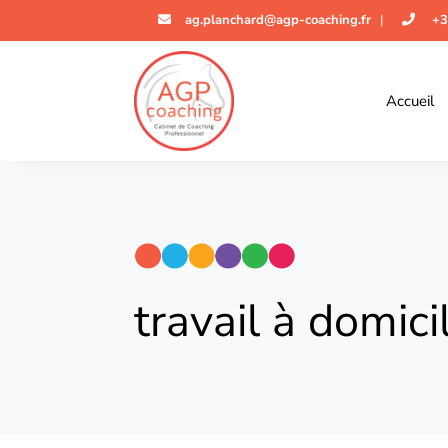
ag.planchard@agp-coaching.fr
|
+3
Accueil
travail à domici