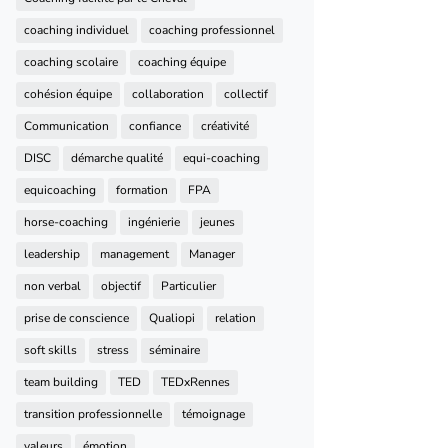
coaching individuel
coaching professionnel
coaching scolaire
coaching équipe
cohésion équipe
collaboration
collectif
Communication
confiance
créativité
DISC
démarche qualité
equi-coaching
equicoaching
formation
FPA
horse-coaching
ingénierie
jeunes
leadership
management
Manager
non verbal
objectif
Particulier
prise de conscience
Qualiopi
relation
soft skills
stress
séminaire
team building
TED
TEDxRennes
transition professionnelle
témoignage
valeurs
émotion