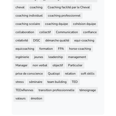
cheval
coaching
Coaching facilité par le Cheval
coaching individuel
coaching professionnel
coaching scolaire
coaching équipe
cohésion équipe
collaboration
collectif
Communication
confiance
créativité
DISC
démarche qualité
equi-coaching
equicoaching
formation
FPA
horse-coaching
ingénierie
jeunes
leadership
management
Manager
non verbal
objectif
Particulier
prise de conscience
Qualiopi
relation
soft skills
stress
séminaire
team building
TED
TEDxRennes
transition professionnelle
témoignage
valeurs
émotion