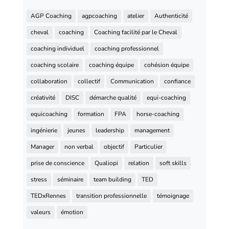
AGP Coaching
agpcoaching
atelier
Authenticité
cheval
coaching
Coaching facilité par le Cheval
coaching individuel
coaching professionnel
coaching scolaire
coaching équipe
cohésion équipe
collaboration
collectif
Communication
confiance
créativité
DISC
démarche qualité
equi-coaching
equicoaching
formation
FPA
horse-coaching
ingénierie
jeunes
leadership
management
Manager
non verbal
objectif
Particulier
prise de conscience
Qualiopi
relation
soft skills
stress
séminaire
team building
TED
TEDxRennes
transition professionnelle
témoignage
valeurs
émotion