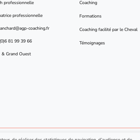
h professionnelle
Coaching
atrice professionnelle
Formations
lanchard@agp-coaching.fr
Coaching facilité par le Cheval
(0)6 81 99 39 66
Témoignages
s & Grand Ouest
sateur, de réaliser des statistiques de navigation, d’audience et de