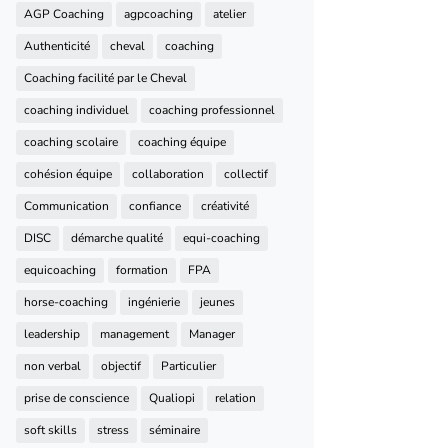
AGP Coaching
agpcoaching
atelier
Authenticité
cheval
coaching
Coaching facilité par le Cheval
coaching individuel
coaching professionnel
coaching scolaire
coaching équipe
cohésion équipe
collaboration
collectif
Communication
confiance
créativité
DISC
démarche qualité
equi-coaching
equicoaching
formation
FPA
horse-coaching
ingénierie
jeunes
leadership
management
Manager
non verbal
objectif
Particulier
prise de conscience
Qualiopi
relation
soft skills
stress
séminaire