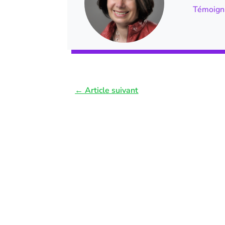
Témoign
←
Article suivant