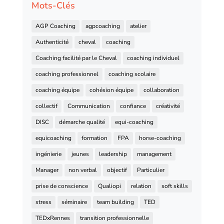
Mots-Clés
AGP Coaching
agpcoaching
atelier
Authenticité
cheval
coaching
Coaching facilité par le Cheval
coaching individuel
coaching professionnel
coaching scolaire
coaching équipe
cohésion équipe
collaboration
collectif
Communication
confiance
créativité
DISC
démarche qualité
equi-coaching
equicoaching
formation
FPA
horse-coaching
ingénierie
jeunes
leadership
management
Manager
non verbal
objectif
Particulier
prise de conscience
Qualiopi
relation
soft skills
stress
séminaire
team building
TED
TEDxRennes
transition professionnelle