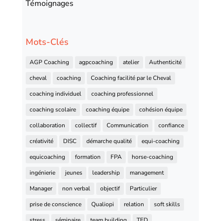
Témoignages
Mots-Clés
AGP Coaching
agpcoaching
atelier
Authenticité
cheval
coaching
Coaching facilité par le Cheval
coaching individuel
coaching professionnel
coaching scolaire
coaching équipe
cohésion équipe
collaboration
collectif
Communication
confiance
créativité
DISC
démarche qualité
equi-coaching
equicoaching
formation
FPA
horse-coaching
ingénierie
jeunes
leadership
management
Manager
non verbal
objectif
Particulier
prise de conscience
Qualiopi
relation
soft skills
stress
séminaire
team building
TED