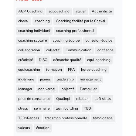
AGP Coaching
agpcoaching
atelier
Authenticité
cheval
coaching
Coaching facilité par le Cheval
coaching individuel
coaching professionnel
coaching scolaire
coaching équipe
cohésion équipe
collaboration
collectif
Communication
confiance
créativité
DISC
démarche qualité
equi-coaching
equicoaching
formation
FPA
horse-coaching
ingénierie
jeunes
leadership
management
Manager
non verbal
objectif
Particulier
prise de conscience
Qualiopi
relation
soft skills
stress
séminaire
team building
TED
TEDxRennes
transition professionnelle
témoignage
valeurs
émotion