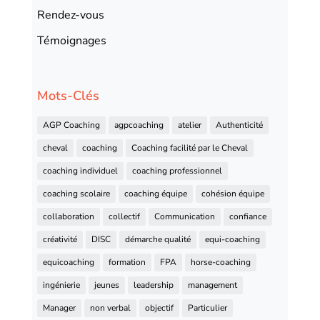
Rendez-vous
Témoignages
Mots-Clés
AGP Coaching
agpcoaching
atelier
Authenticité
cheval
coaching
Coaching facilité par le Cheval
coaching individuel
coaching professionnel
coaching scolaire
coaching équipe
cohésion équipe
collaboration
collectif
Communication
confiance
créativité
DISC
démarche qualité
equi-coaching
equicoaching
formation
FPA
horse-coaching
ingénierie
jeunes
leadership
management
Manager
non verbal
objectif
Particulier