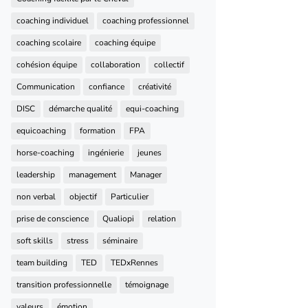
coaching individuel
coaching professionnel
coaching scolaire
coaching équipe
cohésion équipe
collaboration
collectif
Communication
confiance
créativité
DISC
démarche qualité
equi-coaching
equicoaching
formation
FPA
horse-coaching
ingénierie
jeunes
leadership
management
Manager
non verbal
objectif
Particulier
prise de conscience
Qualiopi
relation
soft skills
stress
séminaire
team building
TED
TEDxRennes
transition professionnelle
témoignage
valeurs
émotion