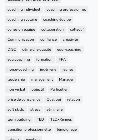
coaching individuel
coaching professionnel
coaching scolaire
coaching équipe
cohésion équipe
collaboration
collectif
Communication
confiance
créativité
DISC
démarche qualité
equi-coaching
equicoaching
formation
FPA
horse-coaching
ingénierie
jeunes
leadership
management
Manager
non verbal
objectif
Particulier
prise de conscience
Qualiopi
relation
soft skills
stress
séminaire
team building
TED
TEDxRennes
transition professionnelle
témoignage
valeurs
émotion