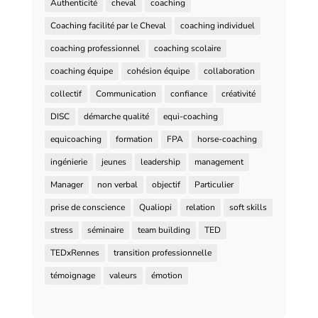
Authenticité
cheval
coaching
Coaching facilité par le Cheval
coaching individuel
coaching professionnel
coaching scolaire
coaching équipe
cohésion équipe
collaboration
collectif
Communication
confiance
créativité
DISC
démarche qualité
equi-coaching
equicoaching
formation
FPA
horse-coaching
ingénierie
jeunes
leadership
management
Manager
non verbal
objectif
Particulier
prise de conscience
Qualiopi
relation
soft skills
stress
séminaire
team building
TED
TEDxRennes
transition professionnelle
témoignage
valeurs
émotion