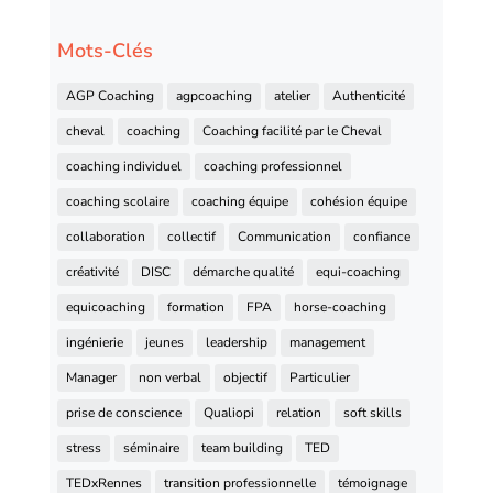
Mots-Clés
AGP Coaching
agpcoaching
atelier
Authenticité
cheval
coaching
Coaching facilité par le Cheval
coaching individuel
coaching professionnel
coaching scolaire
coaching équipe
cohésion équipe
collaboration
collectif
Communication
confiance
créativité
DISC
démarche qualité
equi-coaching
equicoaching
formation
FPA
horse-coaching
ingénierie
jeunes
leadership
management
Manager
non verbal
objectif
Particulier
prise de conscience
Qualiopi
relation
soft skills
stress
séminaire
team building
TED
TEDxRennes
transition professionnelle
témoignage