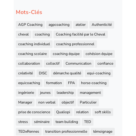
Mots-Clés
AGP Coaching
agpcoaching
atelier
Authenticité
cheval
coaching
Coaching facilité par le Cheval
coaching individuel
coaching professionnel
coaching scolaire
coaching équipe
cohésion équipe
collaboration
collectif
Communication
confiance
créativité
DISC
démarche qualité
equi-coaching
equicoaching
formation
FPA
horse-coaching
ingénierie
jeunes
leadership
management
Manager
non verbal
objectif
Particulier
prise de conscience
Qualiopi
relation
soft skills
stress
séminaire
team building
TED
TEDxRennes
transition professionnelle
témoignage