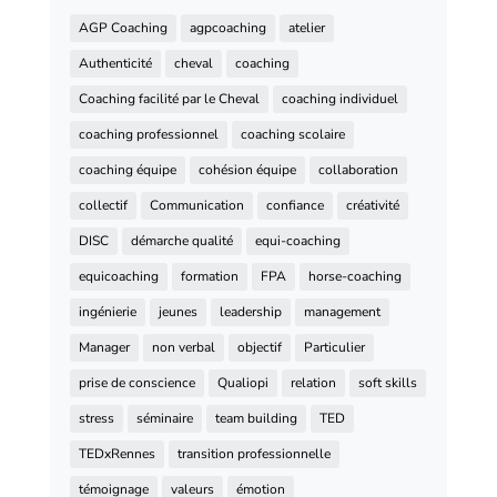
AGP Coaching
agpcoaching
atelier
Authenticité
cheval
coaching
Coaching facilité par le Cheval
coaching individuel
coaching professionnel
coaching scolaire
coaching équipe
cohésion équipe
collaboration
collectif
Communication
confiance
créativité
DISC
démarche qualité
equi-coaching
equicoaching
formation
FPA
horse-coaching
ingénierie
jeunes
leadership
management
Manager
non verbal
objectif
Particulier
prise de conscience
Qualiopi
relation
soft skills
stress
séminaire
team building
TED
TEDxRennes
transition professionnelle
témoignage
valeurs
émotion